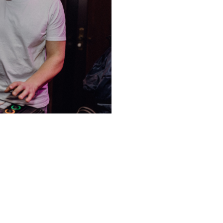
Geburtstag oder ein Firme
DJ in Bünde sorgen wir f
schaffen Momente, die di
Erinnerung bleiben.