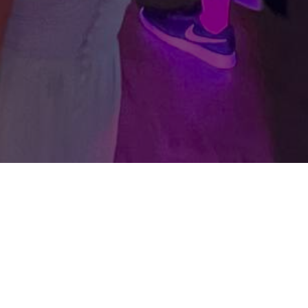
ünde und suchst nach einem DJ, der
inem unvergesslichen Erlebnis
tet dir die perfekte musikalische
n Event – sei es eine Hochzeit, ein