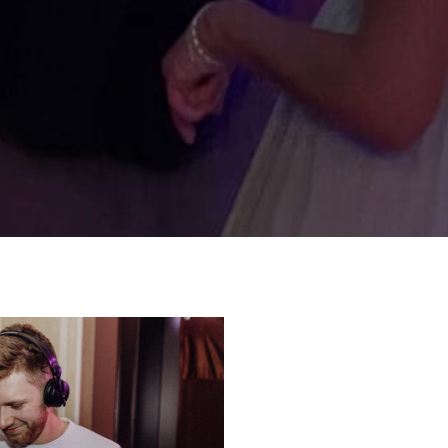
Du planst eine Feier in B
deine Veranstaltung zu e
macht? DJ Service OWL bie
Begleitung für jede Art vo