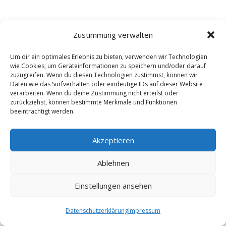
Zustimmung verwalten
Um dir ein optimales Erlebnis zu bieten, verwenden wir Technologien
wie Cookies, um Geräteinformationen zu speichern und/oder darauf
zuzugreifen. Wenn du diesen Technologien zustimmst, können wir
Du feierst nicht direkt in Lippstadt? Kein
Daten wie das Surfverhalten oder eindeutige IDs auf dieser Website
Problem, uns kannst du in ganz OWL und
verarbeiten. Wenn du deine Zustimmung nicht erteilst oder
zurückziehst, können bestimmte Merkmale und Funktionen
darüber hinaus buchen. Unteranderem
beeinträchtigt werden.
in
Paderborn
oder
Delbrück
.
Akzeptieren
Ablehnen
Einstellungen ansehen
Datenschutzerklärung
Impressum