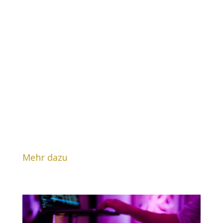
passende Musik für jeden Anlass mit.
Unser breites Repertoire reicht von
Klassikern bis hin zu den aktuellsten
Chart-Hits. Wir passen die Musikauswahl
immer flexibel an die Stimmung der
Gäste an und sorgen dafür, dass jede
Feier für alle Beteiligten ein einmaliges
Erlebnis wird. Mit unserer Musik bleibt
keine Tanzfläche leer und alle Gäste
haben eine unvergessliche Zeit.
Mehr dazu