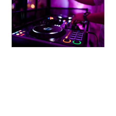
Individuelle Planung –
Deine Wünsche im
Vordergrund
Damit deine Feier in Lippstadt genau so
verläuft, wie du es dir wünschst, bieten
wir dir ein persönliches Video-
Vorgespräch an. Gemeinsam klären wir
alle Details und besprechen deine