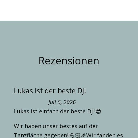
Rezensionen
Lukas ist der beste DJ!
Juli 5, 2026
Lukas ist einfach der beste Dj !😎
Wir haben unser bestes auf der
Tanzfläche gegeben!!💪🏻🎉Wir fanden es