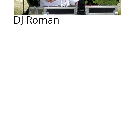
DJ Roman
DJ Roman bringt viel Erfahrung als DJ mit
und hat sich auf Hochzeiten und private
Events spezialisiert. Mit einem
umfangreichen Musikrepertoire und
einer außergewöhnlichen Fähigkeit,
einzigartige Sets zu kreieren, sorgt er
dafür, dass jede Veranstaltung
unvergesslich wird. Egal ob zeitlose
Klassiker oder die neuesten Hits – DJ
Roman versteht es, die perfekte Auswahl
zu treffen, die zur Stimmung und den
Wünschen der Gäste passt. Seine